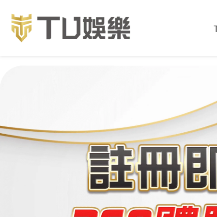
必贏娛樂城：玩轉21點，獲得